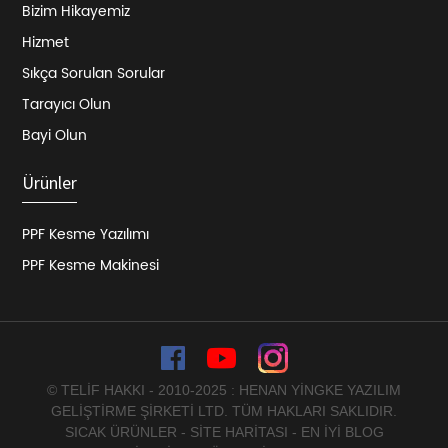
Bizim Hikayemiz
Hizmet
Sıkça Sorulan Sorular
Tarayıcı Olun
Bayi Olun
Ürünler
PPF Kesme Yazılımı
PPF Kesme Makinesi
© TELIF HAKKI - 2010-2025 : HENAN YINGKE YAZILIM
GELIŞTIRME ŞIRKETI LTD. TÜM HAKLARI SAKLIDIR.
SICAK ÜRÜNLER
-
SITE HARITASI
-
EN İYI BLOG